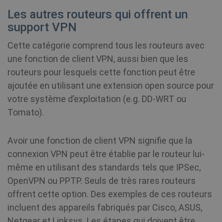
Les autres routeurs qui offrent un
Fournisseur /
Nom
Expiration
support VPN
Domaine
Cette catégorie comprend tous les routeurs avec
SF_Referal
www.shellfire.fr
1 an
une fonction de client VPN, aussi bien que les
routeurs pour lesquels cette fonction peut être
ajoutée en utilisant une extension open source pour
votre système d’exploitation (e.g. DD-WRT ou
__cflb
30
Cloudflare, Inc.
minutes
api2.hcaptcha.com
Tomato).
m
1 an 1
Stripe
mois
m.stripe.com
Avoir une fonction de client VPN signifie que la
connexion VPN peut être établie par le routeur lui-
CookieScriptConsent
1 an
CookieScript
même en utilisant des standards tels que IPSec,
.shellfire.fr
OpenVPN ou PPTP. Seuls de très rares routeurs
offrent cette option. Des exemples de ces routeurs
incluent des appareils fabriqués par Cisco, ASUS,
Netgear et Linksys. Les étapes qui doivent être