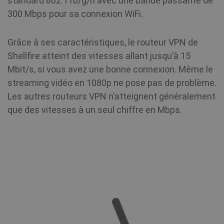
standard 802.11b/g/n avec une bande passante de
mois
utilisé pa
sit
Google
de
300 Mbps pour sa connexion WiFi.
Analytics
wh
pour
we
conserve
is
l'état de l
or
Grâce à ses caractéristiques, le routeur VPN de
session.
of
in
Shellfire atteint des vitesses allant jusqu’à 15
_gid
1 jour
This cook
Google LLC
Mbit/s, si vous avez une bonne connexion. Même le
MUID
1 an
name is
Ce
.shellfire.fr
Microsoft
associate
la
Corporation
streaming vidéo en 1080p ne pose pas de problème.
with Goo
ut
.bing.com
Analytics.
mo
Les autres routeurs VPN n’atteignent généralement
is used b
c
gtag.js a
id
que des vitesses à un seul chiffre en Mbps.
analytics.
ut
scripts a
un
according
êt
Google
de
Analytics 
Mi
cookie is
in
used to
pe
distingui
gé
users.
qu
sy
en
no
do
Mi
di
pe