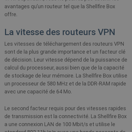
lo
cookie se
avantages qu’un routeur tel que la Shellfire Box
uti
Google
mé
Analytics
offre.
po
where th
co
pattern
We
element 
la
the nam
La vitesse des routeurs VPN
contains 
unique
__stripe_mid
1 an
Stripe Inc.
ANONCHK
10
identity
Ce
Microsoft
Les vitesses de téléchargement des routeurs VPN
.www.shellfire.fr
minutes
number 
fo
Corporation
the acco
in
.c.clarity.ms
sont de la plus grande importance et un facteur clé
or websit
su
relates to.
do
de décision. Leur vitesse dépend de la puissance de
appears 
l'u
be a
uti
calcul du processeur, aussi bien que de la capacité
variation
We
the _gat
to
de stockage de leur mémoire. La Shellfire Box utilise
cookie w
qu
is used t
fi
un processeur de 580 MHz et de la DDR-RAM rapide
limit the
av
amount 
le
avec une capacité de 64 Mo.
data
recorded
Google o
VISITOR_INFO1_LIVE
6 mois
Th
Google LLC
high traff
Le second facteur requis pour des vitesses rapides
se
.youtube.com
volume
to
__stripe_sid
30
Stripe Inc.
websites.
de transmission est la connectivité. La Shellfire Box
us
minutes
.www.shellfire.fr
pr
a une connexion LAN de 100 Mbit/s et utilise le
Yo
_ga_WS0FD1JYQ7
.shellfire.fr
1 an 1
Ce cookie
em