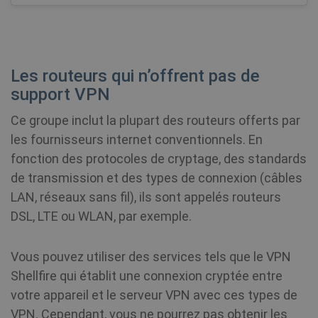
unique u
by assign
show_sfbox_info_text4
shellfire.fr
2 mois
NID
6 mois 3
Ce
Google LLC
a random
jours
dé
.google.com
generate
Do
number a
(q
client
à 
identifier.
Les routeurs qui n’offrent pas de
vo
is includ
cr
in each p
support VPN
de
request i
d'
site and
mo
used to
Ce groupe inclut la plupart des routeurs offerts par
show_android_vpn_message
shellfire.fr
2 mois
an
calculate
pe
visitor,
les fournisseurs internet conventionnels. En
d'
session 
campaig
fonction des protocoles de cryptage, des standards
data for 
CLID
www.clarity.ms
1 an
sites
Ce
de transmission et des types de connexion (câbles
analytics
gé
LAN, réseaux sans fil), ils sont appelés routeurs
reports. 
dé
default it
Ds
DSL, LTE ou WLAN, par exemple.
set to ex
pe
after 2 ye
pa
although
co
SessionId
.shellfire.fr
1 an
this is
mu
Vous pouvez utiliser des services tels que le VPN
customis
le
by websi
so
Shellfire qui établit une connexion cryptée entre
owners.
ég
re
votre appareil et le serveur VPN avec ces types de
in
su
_gat_UA-578431-
.shellfire.fr
58
This is a
VPN. Cependant, vous ne pourrez pas obtenir les
du
1
secondes
pattern t