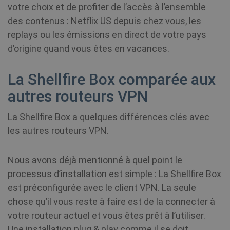
personalization_id
1 an 1
Th
Twitter Inc.
votre choix et de profiter de l’accès à l’ensemble
mois
ca
.twitter.com
in
des contenus : Netflix US depuis chez vous, les
ab
en
replays ou les émissions en direct de votre pays
th
an
d’origine quand vous êtes en vacances.
th
us
se
La Shellfire Box comparée aux
vi
we
autres routeurs VPN
MR
7 jours
Il 
Microsoft
co
Corporation
La Shellfire Box a quelques différences clés avec
pr
.c.clarity.ms
Mi
les autres routeurs VPN.
qu
ut
me
l'
Nous avons déjà mentionné à quel point le
si
fi
processus d’installation est simple : La Shellfire Box
in
est préconfigurée avec le client VPN. La seule
YSC
Session
Th
chose qu’il vous reste à faire est de la connecter à
Google LLC
se
.youtube.com
votre routeur actuel et vous êtes prêt à l’utiliser.
to
of
Une installation plug & play comme il se doit.
vi