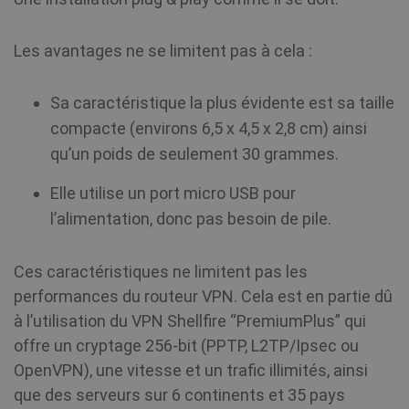
awc
.shellfire.fr
1 an
Le
Les avantages ne se limitent pas à cela :
ré
ut
so
pe
Sa caractéristique la plus évidente est sa taille
re
un
compacte (environs 6,5 x 4,5 x 2,8 cm) ainsi
qu’un poids de seulement 30 grammes.
_aw_j_77124
.shellfire.fr
1 mois
Le
ré
ut
Elle utilise un port micro USB pour
so
pe
l’alimentation, donc pas besoin de pile.
re
un
Ces caractéristiques ne limitent pas les
_aw_m_77124
.shellfire.fr
1 mois
Le
ré
performances du routeur VPN. Cela est en partie dû
ut
so
à l’utilisation du VPN Shellfire “PremiumPlus” qui
pe
re
offre un cryptage 256-bit (PPTP, L2TP/Ipsec ou
un
OpenVPN), une vitesse et un trafic illimités, ainsi
_aw_sn_77124
.shellfire.fr
1 mois
Le
que des serveurs sur 6 continents et 35 pays
ré