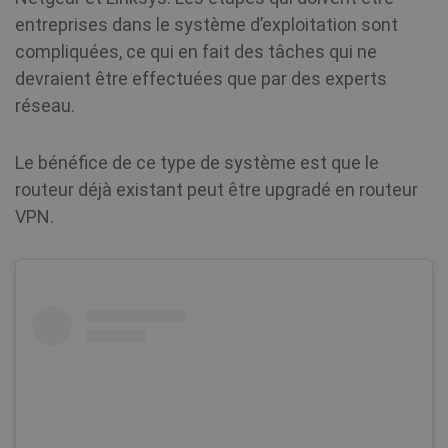
entreprises dans le système d’exploitation sont
compliquées, ce qui en fait des tâches qui ne
_clck
.shellfire.fr
1 an
devraient être effectuées que par des experts
réseau.
_clsk
1 jour
Microsoft
.shellfire.fr
Le bénéfice de ce type de système est que le
PHPSESSID
Session
PHP.net
www.shellfire.fr
routeur déjà existant peut être upgradé en routeur
VPN.