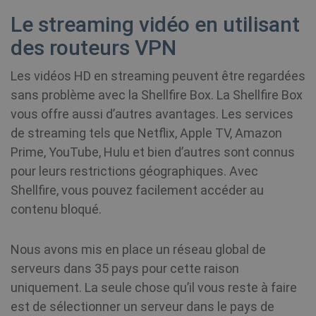
en
no
Le streaming vidéo en utilisant
do
Mi
des routeurs VPN
di
pe
de
Les vidéos HD en streaming peuvent être regardées
sans problème avec la Shellfire Box. La Shellfire Box
SRM_B
1 an
Il 
Microsoft
co
Corporation
vous offre aussi d’autres avantages. Les services
pr
.c.bing.com
Mi
de streaming tels que Netflix, Apple TV, Amazon
qu
b
Prime, YouTube, Hulu et bien d’autres sont connus
fo
de
pour leurs restrictions géographiques. Avec
Shellfire, vous pouvez facilement accéder au
_fbp
3 mois
Us
Meta Platform
contenu bloqué.
Fa
Inc.
de
.shellfire.fr
of
ad
Nous avons mis en place un réseau global de
pr
as
serveurs dans 35 pays pour cette raison
bi
th
uniquement. La seule chose qu’il vous reste à faire
ad
est de sélectionner un serveur dans le pays de