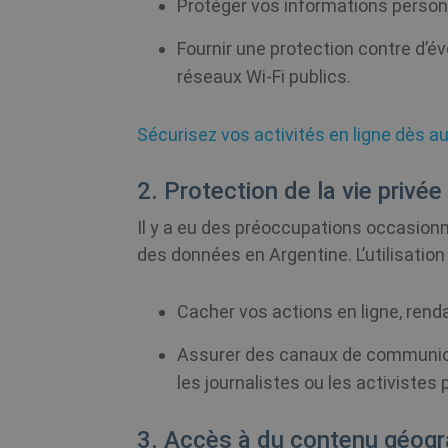
Protéger vos informations personn
m
Fournir une protection contre d’év
CookieScriptConsent
réseaux Wi-Fi publics.
Sécurisez vos activités en ligne dès au
_clck
2. Protection de la vie privée
_clsk
Il y a eu des préoccupations occasionne
PHPSESSID
des données en Argentine. L’utilisation
Cacher vos actions en ligne, rendan
Assurer des canaux de communicat
les journalistes ou les activistes 
Fou
3. Accès à du contenu géogr
Nom
Nom
/ D