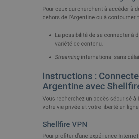
Nom
Pour ceux qui cherchent à accéder à 
_ga
bioep_shown
Goo
dehors de l’Argentine ou à contourner t
.she
muc_ads
bioep_shown_session
La possibilité de se connecter à 
MR
variété de contenu.
_gat_UA-578431-
.she
show_sfbox_info_text4
1
Streaming
international sans délai
NID
show_android_vpn_messa
Instructions : Connect
_ga_WS0FD1JYQ7
.she
Argentine avec Shellfir
CLID
SessionId
_gid
Goo
Vous recherchez un accès sécurisé à I
.she
votre vie privée et votre liberté en ligne
__stripe_mid
ANONCHK
Shellfire VPN
__stripe_sid
VISITOR_INFO1_LIVE
Pour profiter d’une expérience Interne