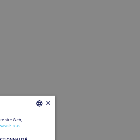
×
tre site Web,
FRENCH
savoir plus
FRENCH
CTIONNALITÉ