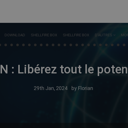
DOWNLOAD
SHELLFIRE BOX
SHELLFIRE BOX
D’AUTRES
MO
 : Libérez tout le potent
29th Jan, 2024
by
Florian