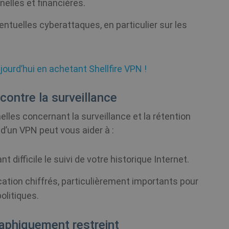
elles et financières.
1 an 1
Stripe
mois
m.stripe.com
entuelles cyberattaques, en particulier sur les
1 an
This cookie is used by Cookie-Script.com serv
CookieScript
cookie consent preferences. It is necessary f
.shellfire.fr
banner to work properly.
jourd’hui en achetant Shellfire VPN !
.shellfire.fr
1 an
 contre la surveillance
1 jour
Microsoft
.shellfire.fr
lles concernant la surveillance et la rétention
Session
Cookie generated by applications based on th
PHP.net
 d’un VPN peut vous aider à :
general purpose identifier used to maintain use
www.shellfire.fr
normally a random generated number, how it i
the site, but a good example is maintaining a 
between pages.
t difficile le suivi de votre historique Internet.
ion chiffrés, particulièrement importants pour
politiques.
rnisseur
Fournisseur /
aphiquement restreint
Expiration
Description
Expiration
Description
omaine
Fournisseur /
Domaine