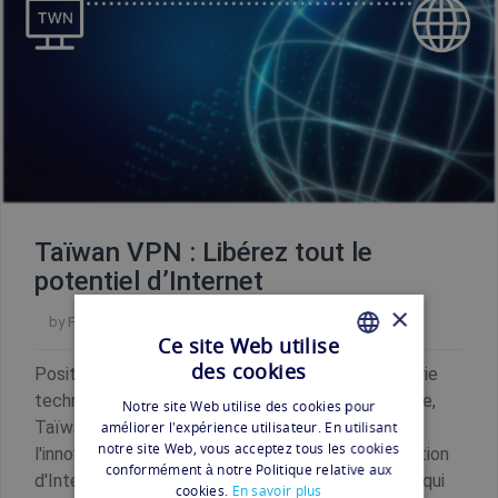
Taïwan VPN : Libérez tout le
potentiel d’Internet
×
by
Florian
Ce site Web utilise
des cookies
Positionnée en tant que centre majeur de l'industrie
FRENCH
technologique et célébrée pour sa culture vibrante,
Notre site Web utilise des cookies pour
FRENCH
Taïwan est un acteur influent dans le monde de
améliorer l'expérience utilisateur. En utilisant
notre site Web, vous acceptez tous les cookies
l'innovation numérique. Avec la montée de l'utilisation
conformément à notre Politique relative aux
d'Internet, l'importance d'outils tels que les VPN, qui
cookies.
En savoir plus