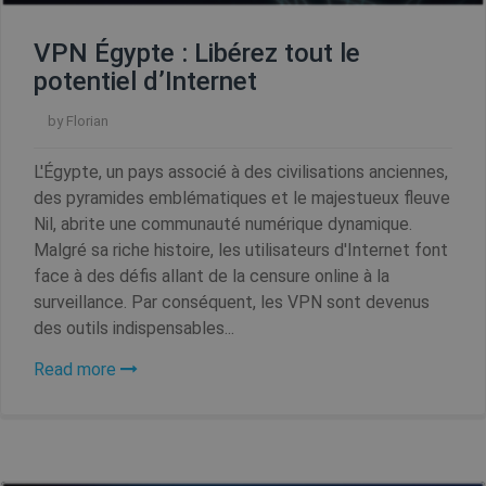
des comptes. Le site Web ne peut pas être utilisé
correctement sans les cookies strictement
VPN Égypte : Libérez tout le
nécessaires.
potentiel d’Internet
Fournisseur /
Nom
Expiration
by
Florian
Domaine
L'Égypte, un pays associé à des civilisations anciennes,
SF_Referal
www.shellfire.fr
1 an
des pyramides emblématiques et le majestueux fleuve
Nil, abrite une communauté numérique dynamique.
Malgré sa riche histoire, les utilisateurs d'Internet font
face à des défis allant de la censure online à la
__cflb
30
Cloudflare, Inc.
surveillance. Par conséquent, les VPN sont devenus
minutes
api2.hcaptcha.com
des outils indispensables...
m
1 an 1
Stripe
Read more
mois
m.stripe.com
CookieScriptConsent
1 an
CookieScript
.shellfire.fr