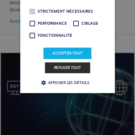
assurent la confidentialité et la sécurité en ligne,
devient primordiale dans...
STRICTEMENT NÉCESSAIRES
Read more
PERFORMANCE
CIBLAGE
FONCTIONNALITÉ
ACCEPTER TOUT
REFUSER TOUT
AFFICHER LES DÉTAILS
Strictement nécessaires
Performance
Ciblage
Fonctionnalité
Les cookies strictement nécessaires habilitent
des fonctionnalités de base du site Web telles
que la connexion des utilisateurs et la gestion