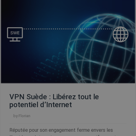
_clck
.shellfire.fr
1 an
_clsk
1 jour
Microsoft
.shellfire.fr
PHPSESSID
Session
PHP.net
www.shellfire.fr
VPN Suède : Libérez tout le
potentiel d’Internet
by
Florian
Réputée pour son engagement ferme envers les