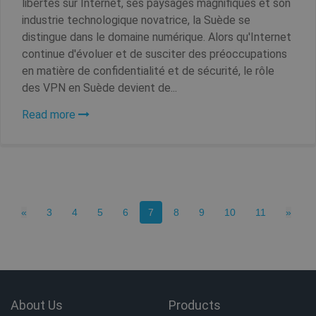
libertés sur Internet, ses paysages magnifiques et son
industrie technologique novatrice, la Suède se
distingue dans le domaine numérique. Alors qu'Internet
continue d'évoluer et de susciter des préoccupations
en matière de confidentialité et de sécurité, le rôle
des VPN en Suède devient de...
Read more
Fournisseur /
Nom
Expiratio
Fournisseur
Domaine
Nom
Expiration
Descripti
/ Domaine
Fournisseur /
Nom
Expiration
De
bioep_shown
shellfire.fr
Session
Domaine
_ga
1 an 1
This cook
Google LLC
mois
name is
.shellfire.fr
associate
Previous
(current)
Next
muc_ads
1 an 1
«
3
4
5
6
7
8
9
10
11
»
Twitter
with Goo
mois
.t.co
Universal
Analytics 
which is 
MR
7 jours
Il 
Microsoft
significan
co
Corporation
update t
pr
.c.bing.com
Google's
bioep_shown_session
shellfire.fr
Session
Mi
more
qu
commonl
About Us
Products
ut
used
me