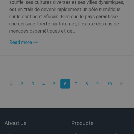
souffle, ses cultures diverses et ses villes dynamiques,
est en train de devenir rapidement un pôle numérique
sur le continent africain. Bien que le pays garantisse
une certaine liberté sur Internet, il existe des cas de
menaces cybernétiques et de...
Read more
Fournisseur /
Nom
Expiratio
Fournisseur
Domaine
Nom
Expiration
Descripti
/ Domaine
Fournisseur /
Nom
Expiration
De
bioep_shown
shellfire.fr
Session
Domaine
_ga
1 an 1
This cook
Google LLC
mois
name is
.shellfire.fr
Previous
(current)
Next
«
2
3
4
5
6
7
8
9
10
»
associate
muc_ads
1 an 1
Twitter
with Goo
mois
.t.co
Universal
Analytics 
which is 
MR
7 jours
Il 
Microsoft
significan
co
Corporation
update t
pr
.c.bing.com
Google's
bioep_shown_session
shellfire.fr
Session
Mi
more
qu
About Us
Products
commonl
ut
used
me
analytics
l'