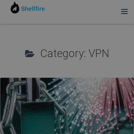
Shellfire
Tog
navi
Passer
au
contenu
Category: VPN