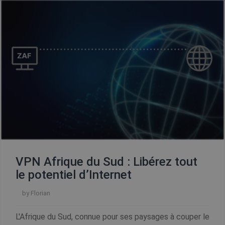
_clck
.shellfire.fr
1 an
_clsk
1 jour
Microsoft
.shellfire.fr
PHPSESSID
Session
PHP.net
www.shellfire.fr
VPN Afrique du Sud : Libérez tout
le potentiel d’Internet
by
Florian
L'Afrique du Sud, connue pour ses paysages à couper le