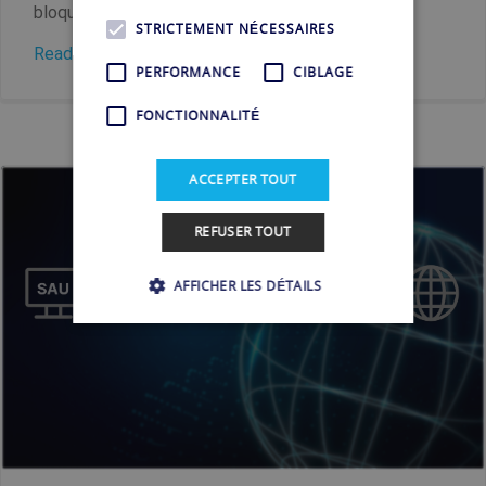
bloqués a grimpé à plus de...
STRICTEMENT NÉCESSAIRES
Read more
PERFORMANCE
CIBLAGE
FONCTIONNALITÉ
ACCEPTER TOUT
REFUSER TOUT
AFFICHER LES DÉTAILS
Strictement nécessaires
Performance
Ciblage
Fonctionnalité
Les cookies strictement nécessaires habilitent
des fonctionnalités de base du site Web telles
que la connexion des utilisateurs et la gestion