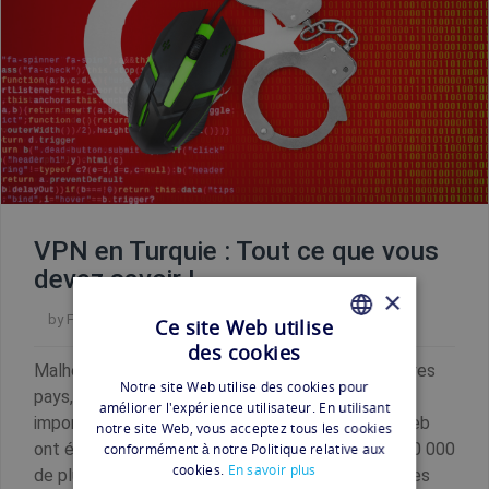
VPN en Turquie : Tout ce que vous
devez savoir !
×
by
Florian
Ce site Web utilise
des cookies
FRENCH
Malheureusement, comme en Chine et dans d'autres
Notre site Web utilise des cookies pour
pays, la Turquie connaît une censure internet
FRENCH
améliorer l'expérience utilisateur. En utilisant
importante. Depuis 2013, presque 30 000 sites web
notre site Web, vous acceptez tous les cookies
ont été bloqués par le gouvernement turc ; soit 10 000
conformément à notre Politique relative aux
cookies.
En savoir plus
de plus qu'en 2012. À l'été 2015, le nombre de sites