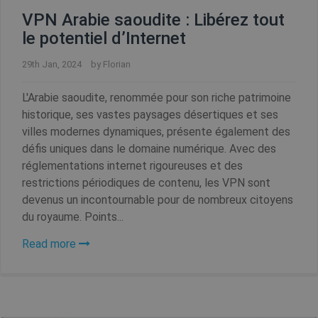
des comptes. Le site Web ne peut pas être utilisé
correctement sans les cookies strictement
VPN Arabie saoudite : Libérez tout
nécessaires.
le potentiel d’Internet
29th Jan, 2024
by
Florian
Fournisseur /
Nom
Expiration
Domaine
L'Arabie saoudite, renommée pour son riche patrimoine
SF_Referal
www.shellfire.fr
1 an
historique, ses vastes paysages désertiques et ses
villes modernes dynamiques, présente également des
défis uniques dans le domaine numérique. Avec des
réglementations internet rigoureuses et des
__cflb
30
restrictions périodiques de contenu, les VPN sont
Cloudflare, Inc.
minutes
api2.hcaptcha.com
devenus un incontournable pour de nombreux citoyens
du royaume. Points...
m
1 an 1
Stripe
mois
m.stripe.com
Read more
CookieScriptConsent
1 an
CookieScript
.shellfire.fr