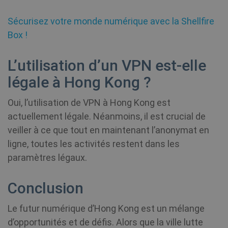
l'état de l
or
session.
of
Sécurisez votre monde numérique avec la Shellfire
in
Box !
_gid
1 jour
This cook
Google LLC
MUID
1 an
name is
Ce
.shellfire.fr
Microsoft
associate
la
Corporation
with Goo
ut
.bing.com
L’utilisation d’un VPN est-elle
Analytics.
mo
is used b
c
légale à Hong Kong ?
gtag.js a
id
analytics.
ut
scripts a
un
according
êt
Oui, l’utilisation de VPN à Hong Kong est
Google
de
Analytics 
Mi
actuellement légale. Néanmoins, il est crucial de
cookie is
in
used to
pe
veiller à ce que tout en maintenant l’anonymat en
distingui
gé
ligne, toutes les activités restent dans les
users.
qu
sy
paramètres légaux.
en
no
do
Mi
Conclusion
di
pe
de
Le futur numérique d’Hong Kong est un mélange
d’opportunités et de défis. Alors que la ville lutte
SM
.c.clarity.ms
Session
Il 