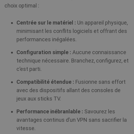
Do
number a
choix optimal :
(q
client
à 
identifier.
vo
is includ
cr
in each p
de
Centrée sur le matériel :
Un appareil physique,
request i
d'
site and
mo
minimisant les conflits logiciels et offrant des
used to
show_android_vpn_message
shellfire.fr
2 mois
an
calculate
pe
performances inégalées.
visitor,
d'
session 
campaig
Configuration simple :
Aucune connaissance
data for 
CLID
www.clarity.ms
1 an
sites
Ce
technique nécessaire. Branchez, configurez, et
analytics
gé
reports. 
dé
c’est parti.
default it
Ds
set to ex
pe
after 2 ye
pa
Compatibilité étendue :
Fusionne sans effort
although
co
SessionId
.shellfire.fr
1 an
this is
mu
avec des dispositifs allant des consoles de
customis
le
by websi
so
jeux aux sticks TV.
owners.
ég
re
in
su
Performance inébranlable :
Savourez les
_gat_UA-578431-
.shellfire.fr
58
This is a
du
1
secondes
pattern t
lo
avantages continus d’un VPN sans sacrifier la
cookie se
uti
Google
mé
vitesse.
Analytics
po
where th