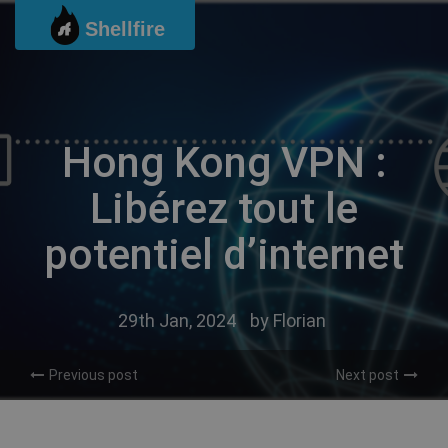
Passer
Shellfire
au
contenu
Hong Kong VPN :
Libérez tout le
potentiel d’internet
29th Jan, 2024
by
Florian
Previous post
Next post