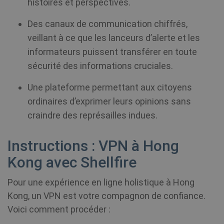
histoires et perspectives.
SF_Referal
www.shellfire.fr
1 an
Des canaux de communication chiffrés,
veillant à ce que les lanceurs d’alerte et les
informateurs puissent transférer en toute
sécurité des informations cruciales.
__cflb
30
Cloudflare, Inc.
minutes
api2.hcaptcha.com
Une plateforme permettant aux citoyens
ordinaires d’exprimer leurs opinions sans
m
1 an 1
Stripe
mois
m.stripe.com
craindre des représailles indues.
CookieScriptConsent
1 an
CookieScript
.shellfire.fr
Instructions : VPN à Hong
Kong avec Shellfire
Pour une expérience en ligne holistique à Hong
Kong, un VPN est votre compagnon de confiance.
Voici comment procéder :
_clck
.shellfire.fr
1 an