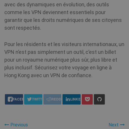
co
avec des dynamiques en évolution, des outils
pr
Mi
comme les VPN deviennent essentiels pour
qu
ut
garantir que les droits numériques de ses citoyens
me
l'
sont respectés.
si
fi
in
Pour les résidents et les visiteurs internationaux, un
MUID
1 an
Ce
Microsoft
VPN n’est pas simplement un outil, c’est un billet
la
Corporation
ut
.clarity.ms
pour un royaume numérique plus sûr, plus libre et
mo
c
plus inclusif. Sécurisez votre voyage en ligne à
id
ut
Hong Kong avec un VPN de confiance.
un
êt
de
Mi
share this:
in
pe
FACEBOOK
TWITTER
REDDIT
LINKEDIN
gé
qu
sy
en
no
do
Previous
Next
Mi