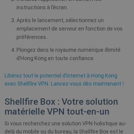
instructions à l’écran.
Après le lancement, sélectionnez un
Fournisseur /
Nom
Expiratio
Fournisseur
Domaine
Nom
Expiration
Descripti
emplacement de serveur en fonction de vos
/ Domaine
Fournisseur /
préférences.
Nom
Expiration
De
bioep_shown
shellfire.fr
Session
Domaine
_ga
1 an 1
This cook
Google LLC
mois
name is
.shellfire.fr
Plongez dans le royaume numérique illimité
associate
muc_ads
1 an 1
Twitter
with Goo
mois
d’Hong Kong en toute confiance.
.t.co
Universal
Analytics 
which is 
MR
7 jours
Il 
Microsoft
significan
Libérez tout le potentiel d’internet à Hong Kong
co
Corporation
update t
pr
.c.bing.com
Google's
bioep_shown_session
shellfire.fr
Session
avec Shellfire VPN. Lancez-vous dès maintenant !
Mi
more
qu
commonl
ut
used
me
analytics
Shellfire Box : Votre solution
l'
service. T
si
cookie is
matérielle VPN tout-en-un
fi
used to
in
distingui
unique u
Si vous recherchez une solution VPN holistique au-
by assign
show_sfbox_info_text4
shellfire.fr
2 mois
NID
6 mois 3
Ce
Google LLC
a random
jours
dé
delà du mobile ou du bureau, la Shellfire Box est le
.google.com
generate