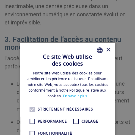
inestimable, une denrée précieuse dans un
environnement numérique en constante évolution
et imprévisible.
3. Facilitation de l’accès au contenu
mondial
×
Ce site Web utilise
L’accès au contenu numérique international peut
des cookies
parfois poser des défis. Avec un VPN :
FRENCH
Notre site Web utilise des cookies pour
FRENCH
améliorer l'expérience utilisateur. En utilisant
Les blocages géographiques deviennent une
notre site Web, vous acceptez tous les cookies
conformément à notre Politique relative aux
chose du passé, permettant aux utilisateurs
cookies.
En savoir plus
de vivre une expérience internet véritablement
mondiale.
STRICTEMENT NÉCESSAIRES
PERFORMANCE
CIBLAGE
Diffusez des films, des séries TV, des sports et
des actualités internationaux sans
FONCTIONNALITÉ