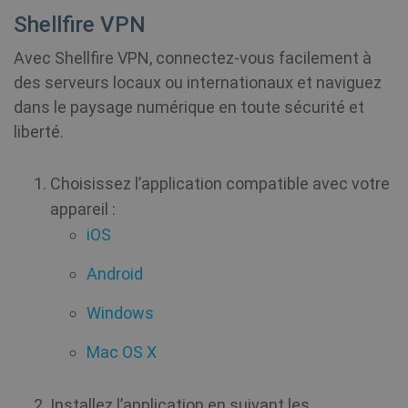
Shellfire VPN
_clsk
1 jour
Microsoft
.shellfire.fr
Avec Shellfire VPN, connectez-vous facilement à
des serveurs locaux ou internationaux et naviguez
PHPSESSID
Session
PHP.net
dans le paysage numérique en toute sécurité et
www.shellfire.fr
liberté.
Choisissez l’application compatible avec votre
appareil :
iOS
Android
Windows
Mac OS X
Installez l’application en suivant les