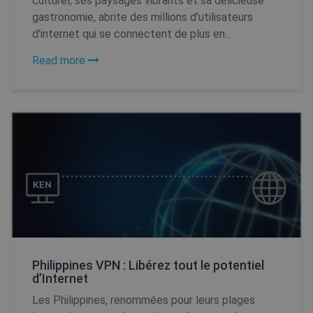
culturel, ses paysages vibrants et sa délicieuse
__cflb
30
Cloudflare, Inc.
minutes
api2.hcaptcha.com
gastronomie, abrite des millions d'utilisateurs
d'internet qui se connectent de plus en...
m
1 an 1
Stripe
mois
m.stripe.com
Read more
CookieScriptConsent
1 an
CookieScript
.shellfire.fr
_clck
.shellfire.fr
1 an
_clsk
1 jour
Microsoft
.shellfire.fr
Philippines VPN : Libérez tout le potentiel
d’Internet
PHPSESSID
Session
PHP.net
Les Philippines, renommées pour leurs plages
www.shellfire.fr