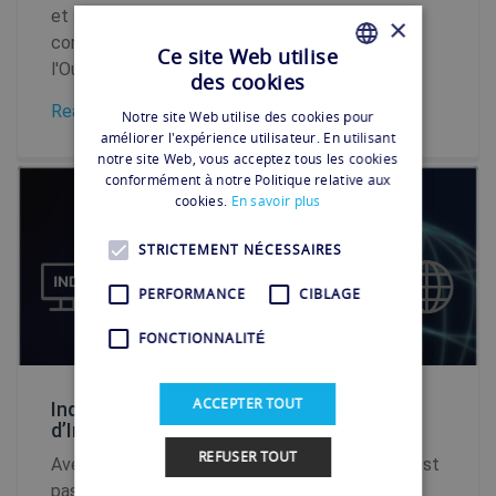
et la chaleur de son peuple, le Ghana émerge
×
comme une puissance montante en Afrique de
Ce site Web utilise
l'Ouest....
des cookies
FRENCH
Read more
Notre site Web utilise des cookies pour
FRENCH
améliorer l'expérience utilisateur. En utilisant
notre site Web, vous acceptez tous les cookies
conformément à notre Politique relative aux
cookies.
En savoir plus
STRICTEMENT NÉCESSAIRES
PERFORMANCE
CIBLAGE
FONCTIONNALITÉ
ACCEPTER TOUT
Indonésie VPN : Libérez tout le potentiel
d’Internet
REFUSER TOUT
Avec plus de dix millions d'habitants, Jakarta n'est
pas seulement la capitale, mais aussi la plus