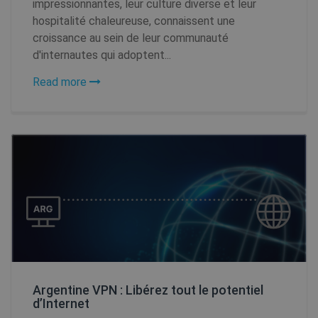
impressionnantes, leur culture diverse et leur
hospitalité chaleureuse, connaissent une
croissance au sein de leur communauté
d'internautes qui adoptent...
Read more
Fournisseur /
Nom
Expiratio
Fournisseur
Domaine
Nom
Expiration
Descripti
Argentine VPN : Libérez tout le potentiel
/ Domaine
d’Internet
Fournisseur /
Nom
Expiration
De
bioep_shown
shellfire.fr
Session
Domaine