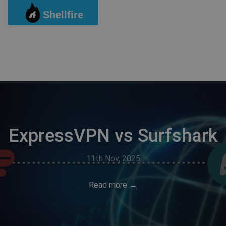
Passer
Shellfire
au
contenu
ExpressVPN vs Surfshark
Surfshark vs ProtonVPN
Avast VPN vs NordVPN
Surfshark vs Private
Internet Access
11th Nov, 2025
Read more →
Previous
Next