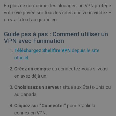
En plus de contourner les blocages, un VPN protège
votre vie privée sur tous les sites que vous visitez –
un vrai atout au quotidien.
Guide pas à pas : Comment utiliser un
VPN avec Funimation
Fournisseur /
Nom
Expiratio
Fournisseur
Domaine
Nom
Expiration
Descripti
Téléchargez Shellfire VPN
depuis le site
/ Domaine
Fournisseur /
Nom
Expiration
De
officiel.
bioep_shown
shellfire.fr
Session
Domaine
_ga
1 an 1
This cook
Google LLC
mois
name is
.shellfire.fr
Créez un compte
ou connectez-vous si vous
associate
muc_ads
1 an 1
Twitter
with Goo
mois
.t.co
en avez déjà un.
Universal
Analytics 
which is 
MR
7 jours
Il 
Microsoft
Choisissez un serveur
situé aux États-Unis ou
significan
co
Corporation
update t
pr
.c.bing.com
au Canada.
Google's
bioep_shown_session
shellfire.fr
Session
Mi
more
qu
commonl
ut
Cliquez sur “Connecter”
pour établir la
used
me
analytics
l'
connexion VPN.
service. T
si