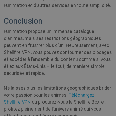
_aw_sn_77124
.shellfire.fr
1 mois
Le
Funimation et d’autres services en toute simplicité.
ré
ut
so
pe
Conclusion
re
un
Funimation propose un immense catalogue
d’animes, mais ses restrictions géographiques
peuvent en frustrer plus d’un. Heureusement, avec
Shellfire VPN, vous pouvez contourner ces blocages
et accéder à l’ensemble du contenu comme si vous
étiez aux États-Unis – le tout, de manière simple,
sécurisée et rapide.
Ne laissez plus les limitations géographiques brider
votre passion pour les animes.
Téléchargez
Shellfire VPN
ou procurez-vous la Shellfire Box, et
profitez pleinement de l’univers animé qui vous
attend, sans frontière ni compromis.