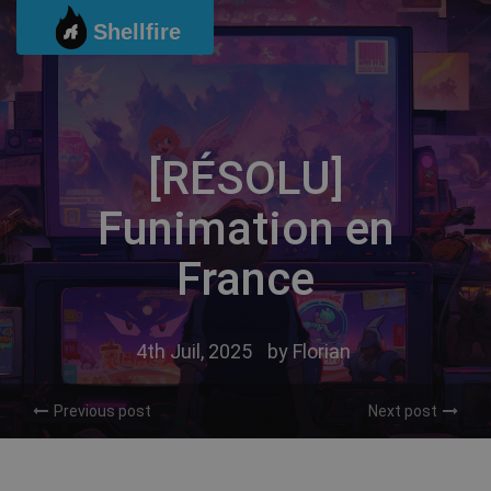
Passer
Shellfire
au
contenu
[RÉSOLU]
Funimation en
France
4th Juil, 2025
by
Florian
Previous post
Next post