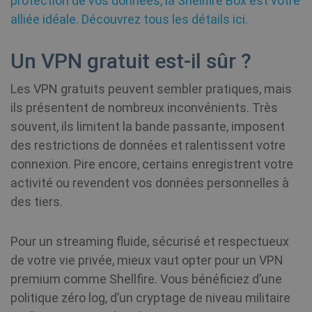
protection de vos données, la Shellfire Box est votre
Yo
_ga_WS0FD1JYQ7
.shellfire.fr
1 an 1
Ce cookie
em
alliée idéale. Découvrez tous les détails ici.
mois
utilisé pa
sit
Google
de
Analytics
wh
pour
we
Un VPN gratuit est-il sûr ?
conserve
is
l'état de l
or
session.
of
Les VPN gratuits peuvent sembler pratiques, mais
in
ils présentent de nombreux inconvénients. Très
_gid
1 jour
This cook
Google LLC
MUID
1 an
name is
Ce
.shellfire.fr
Microsoft
souvent, ils limitent la bande passante, imposent
associate
la
Corporation
with Goo
ut
des restrictions de données et ralentissent votre
.bing.com
Analytics.
mo
connexion. Pire encore, certains enregistrent votre
is used b
c
gtag.js a
id
activité ou revendent vos données personnelles à
analytics.
ut
scripts a
un
des tiers.
according
êt
Google
de
Analytics 
Mi
cookie is
in
Pour un streaming fluide, sécurisé et respectueux
used to
pe
distingui
gé
de votre vie privée, mieux vaut opter pour un VPN
users.
qu
sy
premium comme Shellfire. Vous bénéficiez d’une
en
no
politique zéro log, d’un cryptage de niveau militaire
do
Mi