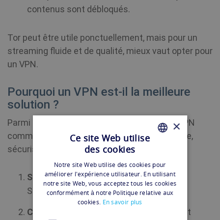
contenus sont débloqués.
Tor peut être utile ponctuellement, mais pour un
streaming fluide et de qualité, mieux vaut opter pour
un VPN.
Pourquoi un VPN est-il la meilleure
solution ?
Parmi toutes les méthodes disponibles, un VPN
×
comme Shellfire reste la solution la plus rapide,
Ce site Web utilise
des cookies
sécurisée et fiable :
FRENCH
Notre site Web utilise des cookies pour
FRENCH
améliorer l'expérience utilisateur. En utilisant
Streaming fluide :
Contrairement à Tor,
notre site Web, vous acceptez tous les cookies
Shellfire VPN est optimisé pour la vidéo.
conformément à notre Politique relative aux
cookies.
En savoir plus
Chiffrement complet :
Vos données sont