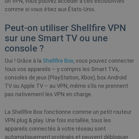
un VPN, vous pouvez accéder à ces exclusivités
to
of
comme si vous étiez aux États-Unis.
vi
awc
.shellfire.fr
1 an
Le
Peut-on utiliser Shellfire VPN
ré
ut
sur une Smart TV ou une
so
pe
re
console ?
un
Oui ! Grâce à la
Shellfire Box
, vous pouvez connecter
_aw_j_77124
.shellfire.fr
1 mois
Le
ré
tous vos appareils – y compris les Smart TVs,
ut
so
consoles de jeux (PlayStation, Xbox), box Android
pe
TV ou Apple TV – au VPN, même s’ils ne prennent
re
un
pas nativement les VPN en charge.
_aw_m_77124
.shellfire.fr
1 mois
Le
ré
La Shellfire Box fonctionne comme un petit routeur
ut
so
VPN plug & play. Une fois installée, tous les
pe
re
appareils connectés à votre réseau sont
un
automatiquement protégés et peuvent débloquer