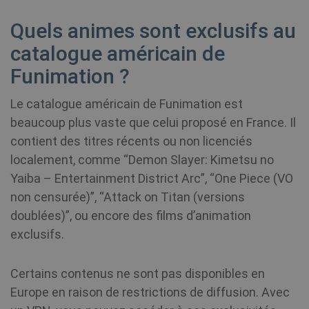
Quels animes sont exclusifs au
personalization_id
1 an 1
Th
Twitter Inc.
mois
ca
.twitter.com
in
catalogue américain de
ab
en
Funimation ?
th
an
th
Le catalogue américain de Funimation est
us
se
beaucoup plus vaste que celui proposé en France. Il
vi
we
contient des titres récents ou non licenciés
localement, comme “Demon Slayer: Kimetsu no
MR
7 jours
Il 
Microsoft
co
Corporation
Yaiba – Entertainment District Arc”, “One Piece (VO
pr
.c.clarity.ms
Mi
non censurée)”, “Attack on Titan (versions
qu
ut
doublées)”, ou encore des films d’animation
me
l'
exclusifs.
si
fi
in
Certains contenus ne sont pas disponibles en
Europe en raison de restrictions de diffusion. Avec
YSC
Session
Th
Google LLC
se
.youtube.com