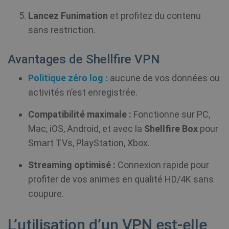
cookie is
fi
used to
in
Lancez Funimation
et profitez du contenu
distingui
unique u
sans restriction.
by assign
show_sfbox_info_text4
shellfire.fr
2 mois
NID
6 mois 3
Ce
Google LLC
a random
jours
dé
.google.com
generate
Do
number a
(q
Avantages de Shellfire VPN
client
à 
identifier.
vo
is includ
Politique zéro log :
aucune de vos données ou
cr
in each p
de
request i
activités n’est enregistrée.
d'
site and
mo
used to
show_android_vpn_message
shellfire.fr
2 mois
an
calculate
Compatibilité maximale :
Fonctionne sur PC,
pe
visitor,
d'
session 
Mac, iOS, Android, et avec la
Shellfire Box
pour
campaig
data for 
Smart TVs, PlayStation, Xbox.
CLID
www.clarity.ms
1 an
sites
Ce
analytics
gé
reports. 
dé
Streaming optimisé :
Connexion rapide pour
default it
Ds
set to ex
pe
profiter de vos animes en qualité HD/4K sans
after 2 ye
pa
although
co
SessionId
.shellfire.fr
1 an
coupure.
this is
mu
customis
le
by websi
so
owners.
ég
L’utilisation d’un VPN est-elle
re