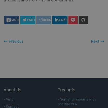
share this:
FACEBOOK
TWITTER
REDDIT
LINKEDIN
Previous
Next
About Us
Products
Vision
Surf anonymously with
Shellfire VPN
Contact