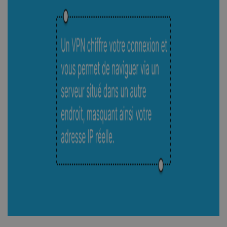
_clck
.shellfire.fr
1 an
_clsk
1 jour
Microsoft
.shellfire.fr
PHPSESSID
Session
PHP.net
www.shellfire.fr