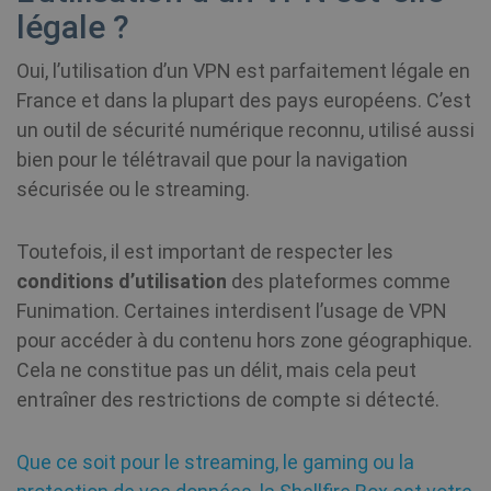
in
su
légale ?
_gat_UA-578431-
.shellfire.fr
58
This is a
du
1
secondes
pattern t
lo
cookie se
uti
Google
Oui, l’utilisation d’un VPN est parfaitement légale en
mé
Analytics
po
where th
France et dans la plupart des pays européens. C’est
co
pattern
We
element 
un outil de sécurité numérique reconnu, utilisé aussi
la
the nam
bien pour le télétravail que pour la navigation
contains 
unique
__stripe_mid
1 an
Stripe Inc.
sécurisée ou le streaming.
ANONCHK
10
identity
Ce
Microsoft
.www.shellfire.fr
minutes
number 
fo
Corporation
the acco
in
.c.clarity.ms
or websit
su
Toutefois, il est important de respecter les
relates to.
do
appears 
l'u
conditions d’utilisation
des plateformes comme
be a
uti
variation
We
Funimation. Certaines interdisent l’usage de VPN
the _gat
to
cookie w
qu
pour accéder à du contenu hors zone géographique.
is used t
fi
limit the
av
Cela ne constitue pas un délit, mais cela peut
amount 
le
data
entraîner des restrictions de compte si détecté.
recorded
Google o
VISITOR_INFO1_LIVE
6 mois
Th
Google LLC
high traff
se
.youtube.com
volume
to
Que ce soit pour le streaming, le gaming ou la
__stripe_sid
30
Stripe Inc.
websites.
us
minutes
.www.shellfire.fr
pr