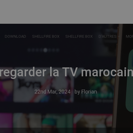
DOWNLOAD
SHELLFIRE BOX
SHELLFIRE BOX
D’AUTRES
MO
egarder la TV marocaine
22nd Mar, 2024
by
Florian