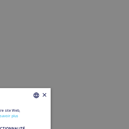
×
tre site Web,
FRENCH
savoir plus
FRENCH
CTIONNALITÉ