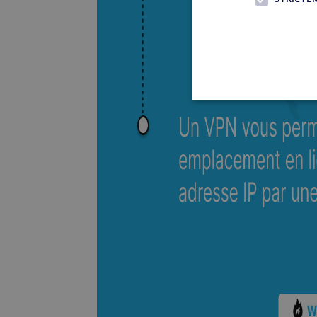
Les cookies strictement néce
comptes. Le site Web ne peut
Nom
SF_Referal
__cflb