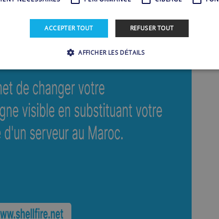
ACCEPTER TOUT
REFUSER TOUT
AFFICHER LES DÉTAILS
Strictement nécessaires
Performance
Ciblage
Fonctionnalité
ssaires habilitent des fonctionnalités de base du site Web telles que la connexion des ut
 pas être utilisé correctement sans les cookies strictement nécessaires.
Fournisseur /
Expiration
Description
Domaine
www.shellfire.fr
1 an
Ce cookie est utilisé pour valider fonctionnell
30
Cloudflare, Inc.
minutes
api2.hcaptcha.com