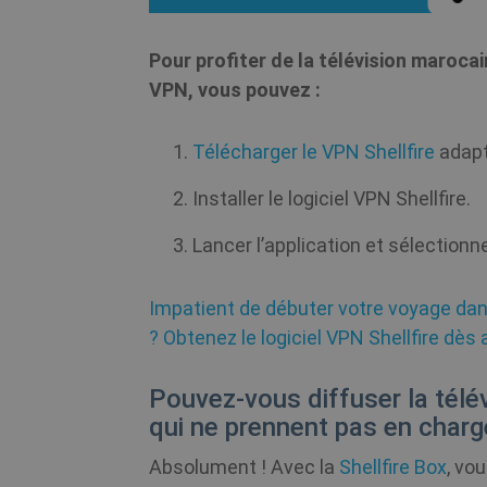
m
Pour profiter de la télévision marocai
CookieScriptConsent
VPN, vous pouvez :
Télécharger le VPN Shellfire
adapt
_clck
Installer le logiciel VPN Shellfire.
_clsk
Lancer l’application et sélectionn
PHPSESSID
Impatient de débuter votre voyage dans
? Obtenez le logiciel VPN Shellfire dès a
Pouvez-vous diffuser la télé
qui ne prennent pas en charg
Absolument ! Avec la
Shellfire Box
, vo
Fou
Nom
Nom
/ D