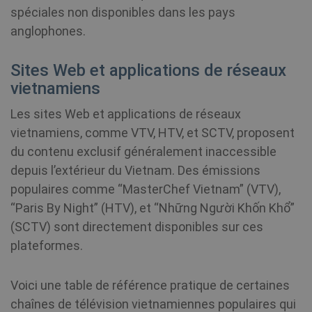
spéciales non disponibles dans les pays
Fournisseur /
Nom
Expiratio
Fournisseur
Domaine
Nom
Expiration
Descripti
anglophones.
/ Domaine
Fournisseur /
Nom
Expiration
De
bioep_shown
shellfire.fr
Session
Domaine
Sites Web et applications de réseaux
_ga
1 an 1
This cook
Google LLC
mois
name is
.shellfire.fr
vietnamiens
associate
muc_ads
1 an 1
Twitter
with Goo
mois
.t.co
Universal
Les sites Web et applications de réseaux
Analytics 
which is 
MR
7 jours
Il 
vietnamiens, comme VTV, HTV, et SCTV, proposent
Microsoft
significan
co
Corporation
update t
du contenu exclusif généralement inaccessible
pr
.c.bing.com
Google's
bioep_shown_session
shellfire.fr
Session
Mi
more
depuis l’extérieur du Vietnam. Des émissions
qu
commonl
ut
used
populaires comme “MasterChef Vietnam” (VTV),
me
analytics
l'
service. T
“Paris By Night” (HTV), et “Những Người Khốn Khổ”
si
cookie is
fi
used to
(SCTV) sont directement disponibles sur ces
in
distingui
unique u
plateformes.
by assign
show_sfbox_info_text4
shellfire.fr
2 mois
NID
6 mois 3
Ce
Google LLC
a random
jours
dé
.google.com
generate
Do
number a
Voici une table de référence pratique de certaines
(q
client
à 
identifier.
chaînes de télévision vietnamiennes populaires qui
vo
is includ