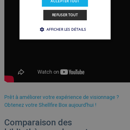
ACCEPTER TOUT
REFUSER TOUT
AFFICHER LES DÉTAILS
Strictement nécessaires
Performance
Ciblage
Fonctionnalité
Les cookies strictement nécessaires habilitent
des fonctionnalités de base du site Web telles
que la connexion des utilisateurs et la gestion
des comptes. Le site Web ne peut pas être utilisé
correctement sans les cookies strictement
nécessaires.
Prêt à améliorer votre expérience de visionnage ?
Obtenez votre Shellfire Box aujourd’hui !
Fournisseur /
Nom
Expiration
Domaine
Comparaison des
SF_Referal
www.shellfire.fr
1 an