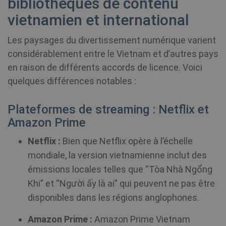
bibliothèques de contenu
vietnamien et international
Les paysages du divertissement numérique varient
__cflb
30
Cloudflare, Inc.
considérablement entre le Vietnam et d’autres pays
minutes
api2.hcaptcha.com
en raison de différents accords de licence. Voici
m
1 an 1
Stripe
quelques différences notables :
mois
m.stripe.com
Plateformes de streaming : Netflix et
CookieScriptConsent
1 an
CookieScript
.shellfire.fr
Amazon Prime
Netflix :
Bien que Netflix opère à l’échelle
mondiale, la version vietnamienne inclut des
émissions locales telles que “Tòa Nhà Ngổng
Khi” et “Người ấy là ai” qui peuvent ne pas être
disponibles dans les régions anglophones.
_clck
.shellfire.fr
1 an
Amazon Prime :
Amazon Prime Vietnam
_clsk
1 jour
Microsoft