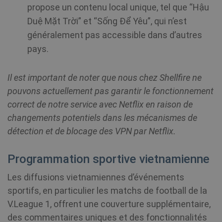
.shellfire.fr
propose un contenu local unique, tel que “Hậu
Duệ Mặt Trời” et “Sống Để Yêu”, qui n’est
PHPSESSID
Session
PHP.net
généralement pas accessible dans d’autres
www.shellfire.fr
pays.
Il est important de noter que nous chez Shellfire ne
pouvons actuellement pas garantir le fonctionnement
correct de notre service avec Netflix en raison de
changements potentiels dans les mécanismes de
détection et de blocage des VPN par Netflix.
Programmation sportive vietnamienne
Les diffusions vietnamiennes d’événements
sportifs, en particulier les matchs de football de la
V.League 1, offrent une couverture supplémentaire,
des commentaires uniques et des fonctionnalités