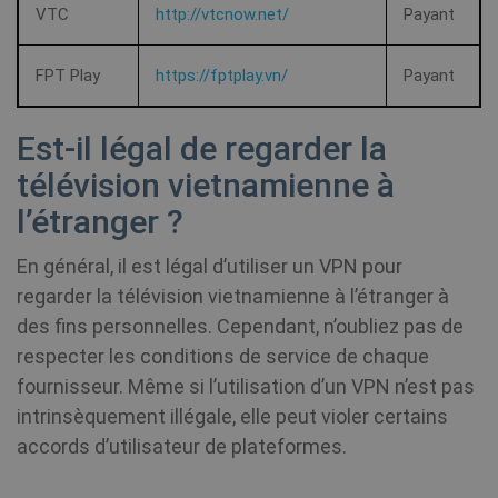
contains 
VTC
http://vtcnow.net/
Payant
unique
__stripe_mid
1 an
Stripe Inc.
ANONCHK
10
identity
Ce
Microsoft
.www.shellfire.fr
minutes
number 
fo
Corporation
the acco
in
.c.clarity.ms
FPT Play
https://fptplay.vn/
Payant
or websit
su
relates to.
do
appears 
l'u
be a
uti
Est-il légal de regarder la
variation
We
the _gat
to
cookie w
qu
télévision vietnamienne à
is used t
fi
limit the
av
l’étranger ?
amount 
le
data
recorded
En général, il est légal d’utiliser un VPN pour
Google o
VISITOR_INFO1_LIVE
6 mois
Th
Google LLC
high traff
se
.youtube.com
regarder la télévision vietnamienne à l’étranger à
volume
to
__stripe_sid
30
Stripe Inc.
websites.
us
des fins personnelles. Cependant, n’oubliez pas de
minutes
.www.shellfire.fr
pr
Yo
respecter les conditions de service de chaque
_ga_WS0FD1JYQ7
.shellfire.fr
1 an 1
Ce cookie
em
mois
utilisé pa
sit
fournisseur. Même si l’utilisation d’un VPN n’est pas
Google
de
Analytics
wh
intrinsèquement illégale, elle peut violer certains
pour
we
conserve
is
accords d’utilisateur de plateformes.
l'état de l
or
session.
of
in