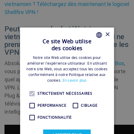
vietnamien ? Téléchargez dès maintenant le logiciel
Shellfire VPN !
Peut-on regarder la télévision
×
vietnamienne sur des appareils qui ne
Ce site Web utilise
prennent pas nativement en charge les
des cookies
FRENCH
VPNs ?
Notre site Web utilise des cookies pour
FRENCH
Absolument, vous le pouvez ! Avec la
Shellfire Box
,
améliorer l'expérience utilisateur. En utilisant
notre site Web, vous acceptez tous les cookies
vous pouvez profiter de Shellfire VPN sur n’importe
conformément à notre Politique relative aux
quel appareil, même ceux sans support natif de
cookies.
En savoir plus
VPN. La Box fonctionne comme un routeur VPN
STRICTEMENT NÉCESSAIRES
Plug & Play, vous permettant de profiter de la
télévision vietnamienne sur votre téléviseur
PERFORMANCE
CIBLAGE
intelligent, console de jeu, ou même Apple TV.
FONCTIONNALITÉ