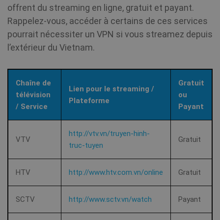
cr
in each p
offrent du streaming en ligne, gratuit et payant.
de
request i
d'
site and
Rappelez-vous, accéder à certains de ces services
mo
used to
show_android_vpn_message
shellfire.fr
2 mois
an
pourrait nécessiter un VPN si vous streamez depuis
calculate
pe
visitor,
d'
l’extérieur du Vietnam.
session 
campaig
data for 
CLID
www.clarity.ms
1 an
sites
Ce
analytics
gé
reports. 
dé
Chaîne de
Gratuit
default it
Ds
Lien pour le streaming /
télévision
ou
set to ex
pe
Plateforme
after 2 ye
pa
/ Service
Payant
although
co
SessionId
.shellfire.fr
1 an
this is
mu
customis
le
by websi
so
http://vtv.vn/truyen-hinh-
owners.
ég
VTV
Gratuit
re
truc-tuyen
in
su
_gat_UA-578431-
.shellfire.fr
58
This is a
du
1
secondes
pattern t
lo
HTV
http://www.htv.com.vn/online
Gratuit
cookie se
uti
Google
mé
Analytics
po
where th
co
SCTV
http://www.sctv.vn/watch
Payant
pattern
We
element 
la
the nam