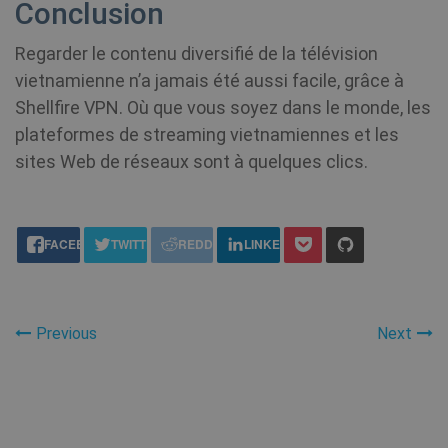
Conclusion
_gid
1 jour
This cook
Google LLC
MUID
1 an
name is
Ce
.shellfire.fr
Microsoft
associate
la
Corporation
Regarder le contenu diversifié de la télévision
with Goo
ut
.bing.com
Analytics.
mo
vietnamienne n’a jamais été aussi facile, grâce à
is used b
c
gtag.js a
id
Shellfire VPN. Où que vous soyez dans le monde, les
analytics.
ut
plateformes de streaming vietnamiennes et les
scripts a
un
according
êt
sites Web de réseaux sont à quelques clics.
Google
de
Analytics 
Mi
cookie is
in
used to
pe
distingui
gé
share this:
users.
qu
FACEBOOK
TWITTER
REDDIT
LINKEDIN
sy
en
no
do
Mi
di
pe
Previous
Next
de
SM
.c.clarity.ms
Session
Il 
co
pr
Mi
qu