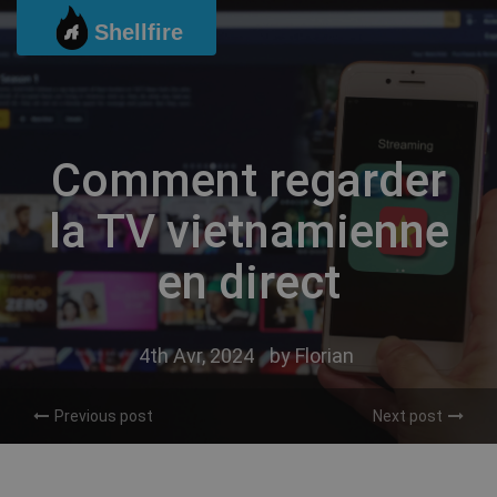
Passer
Shellfire
au
contenu
Comment regarder
la TV vietnamienne
en direct
4th Avr, 2024
by
Florian
Previous post
Next post