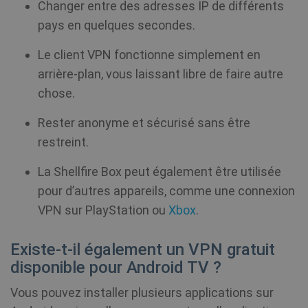
MR
7 jours
Il 
Microsoft
Changer entre des adresses IP de différents
significan
co
Corporation
update t
pr
.c.bing.com
pays en quelques secondes.
Google's
bioep_shown_session
shellfire.fr
Session
Mi
more
qu
commonl
ut
used
Le client VPN fonctionne simplement en
me
analytics
l'
service. T
arrière-plan, vous laissant libre de faire autre
si
cookie is
fi
used to
chose.
in
distingui
unique u
by assign
Rester anonyme et sécurisé sans être
show_sfbox_info_text4
shellfire.fr
2 mois
NID
6 mois 3
Ce
Google LLC
a random
jours
dé
.google.com
generate
restreint.
Do
number a
(q
client
à 
identifier.
La Shellfire Box peut également être utilisée
vo
is includ
cr
in each p
pour d’autres appareils, comme une connexion
de
request i
d'
site and
VPN sur PlayStation ou
Xbox
.
mo
used to
show_android_vpn_message
shellfire.fr
2 mois
an
calculate
pe
visitor,
d'
session 
Existe-t-il également un VPN gratuit
campaig
disponible pour Android TV ?
data for 
CLID
www.clarity.ms
1 an
sites
Ce
analytics
gé
Vous pouvez installer plusieurs applications sur
reports. 
dé
default it
Ds