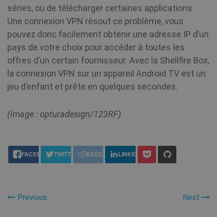
amount 
le
séries, ou de télécharger certaines applications.
data
recorded
Une connexion VPN résout ce problème, vous
Google o
VISITOR_INFO1_LIVE
6 mois
Th
Google LLC
high traff
pouvez donc facilement obtenir une adresse IP d’un
se
.youtube.com
volume
to
__stripe_sid
30
Stripe Inc.
websites.
pays de votre choix pour accéder à toutes les
us
minutes
.www.shellfire.fr
pr
offres d’un certain fournisseur. Avec la Shellfire Box,
Yo
_ga_WS0FD1JYQ7
.shellfire.fr
1 an 1
Ce cookie
em
la connexion VPN sur un appareil Android TV est un
mois
utilisé pa
sit
Google
de
jeu d’enfant et prête en quelques secondes.
Analytics
wh
pour
we
conserve
is
l'état de l
or
(Image : opturadesign/123RF)
session.
of
in
_gid
1 jour
This cook
Google LLC
share this:
MUID
1 an
name is
Ce
.shellfire.fr
Microsoft
associate
la
Corporation
FACEBOOK
TWITTER
REDDIT
LINKEDIN
with Goo
ut
.bing.com
Analytics.
mo
is used b
c
gtag.js a
id
analytics.
ut
scripts a
un
Previous
Next
according
êt
Google
de
Analytics 
Mi