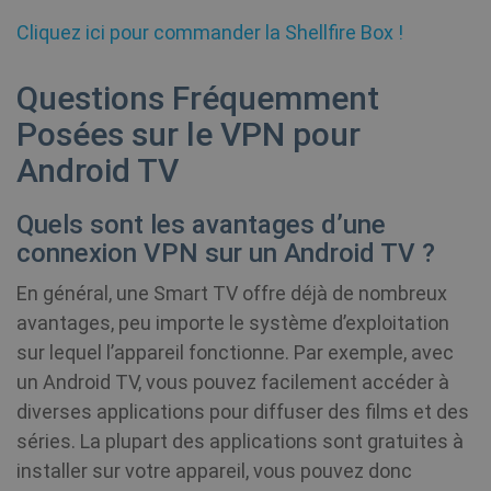
Ciblage
Fonctionnalité
Cliquez ici pour commander la Shellfire Box !
Les cookies strictement nécessaires habilitent
des fonctionnalités de base du site Web telles
Questions Fréquemment
que la connexion des utilisateurs et la gestion
des comptes. Le site Web ne peut pas être utilisé
Posées sur le VPN pour
correctement sans les cookies strictement
nécessaires.
Android TV
Fournisseur /
Nom
Expiration
Quels sont les avantages d’une
Domaine
connexion VPN sur un Android TV ?
SF_Referal
www.shellfire.fr
1 an
En général, une Smart TV offre déjà de nombreux
avantages, peu importe le système d’exploitation
sur lequel l’appareil fonctionne. Par exemple, avec
un Android TV, vous pouvez facilement accéder à
__cflb
30
Cloudflare, Inc.
minutes
api2.hcaptcha.com
diverses applications pour diffuser des films et des
séries. La plupart des applications sont gratuites à
m
1 an 1
Stripe
installer sur votre appareil, vous pouvez donc
mois
m.stripe.com