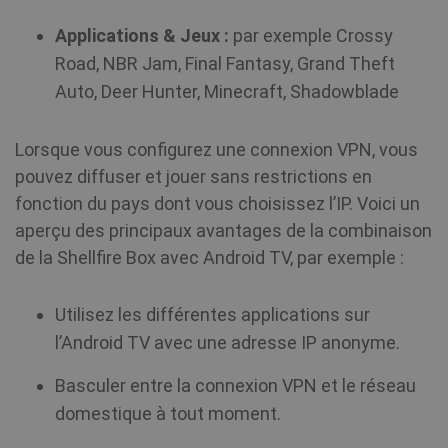
Applications & Jeux :
par exemple Crossy
Road, NBR Jam, Final Fantasy, Grand Theft
Auto, Deer Hunter, Minecraft, Shadowblade
Lorsque vous configurez une connexion VPN, vous
pouvez diffuser et jouer sans restrictions en
fonction du pays dont vous choisissez l’IP. Voici un
aperçu des principaux avantages de la combinaison
de la Shellfire Box avec Android TV, par exemple :
Fournisseur /
Nom
Expiratio
Fournisseur
Domaine
Nom
Expiration
Descripti
/ Domaine
Utilisez les différentes applications sur
Fournisseur /
Nom
Expiration
De
l’Android TV avec une adresse IP anonyme.
bioep_shown
shellfire.fr
Session
Domaine
_ga
1 an 1
This cook
Google LLC
mois
name is
.shellfire.fr
Basculer entre la connexion VPN et le réseau
associate
muc_ads
1 an 1
Twitter
with Goo
mois
.t.co
domestique à tout moment.
Universal
Analytics 
which is 