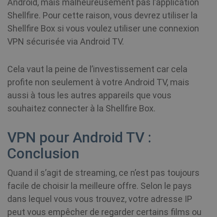
Android, mais malheureusement pas l’application
set to ex
pe
after 2 ye
pa
Shellfire. Pour cette raison, vous devrez utiliser la
although
co
SessionId
.shellfire.fr
1 an
this is
mu
Shellfire Box si vous voulez utiliser une connexion
customis
le
by websi
so
VPN sécurisée via Android TV.
owners.
ég
re
in
su
_gat_UA-578431-
.shellfire.fr
58
This is a
Cela vaut la peine de l’investissement car cela
du
1
secondes
pattern t
lo
cookie se
profite non seulement à votre Android TV, mais
uti
Google
mé
Analytics
aussi à tous les autres appareils que vous
po
where th
co
pattern
souhaitez connecter à la Shellfire Box.
We
element 
la
the nam
contains 
VPN pour Android TV :
unique
__stripe_mid
1 an
Stripe Inc.
ANONCHK
10
identity
Ce
Microsoft
.www.shellfire.fr
minutes
number 
fo
Corporation
Conclusion
the acco
in
.c.clarity.ms
or websit
su
relates to.
do
Quand il s’agit de streaming, ce n’est pas toujours
appears 
l'u
be a
uti
facile de choisir la meilleure offre. Selon le pays
variation
We
the _gat
to
dans lequel vous vous trouvez, votre adresse IP
cookie w
qu
is used t
fi
peut vous empêcher de regarder certains films ou
limit the
av