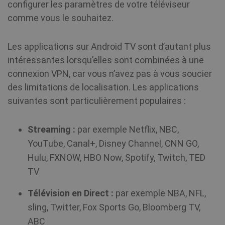
configurer les paramètres de votre téléviseur
CookieScriptConsent
1 an
CookieScript
comme vous le souhaitez.
.shellfire.fr
Les applications sur Android TV sont d’autant plus
intéressantes lorsqu’elles sont combinées à une
connexion VPN, car vous n’avez pas à vous soucier
des limitations de localisation. Les applications
suivantes sont particulièrement populaires :
_clck
.shellfire.fr
1 an
Streaming :
par exemple Netflix, NBC,
_clsk
1 jour
Microsoft
.shellfire.fr
YouTube, Canal+, Disney Channel, CNN GO,
Hulu, FXNOW, HBO Now, Spotify, Twitch, TED
PHPSESSID
Session
PHP.net
www.shellfire.fr
TV
Télévision en Direct :
par exemple NBA, NFL,
sling, Twitter, Fox Sports Go, Bloomberg TV,
ABC