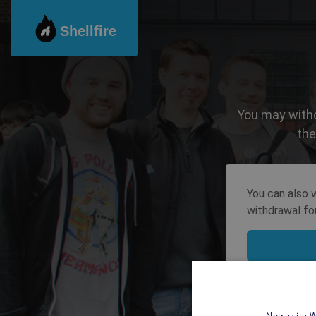
Shellfire
You may withd
the
You can also w
withdrawal for
Notre site W