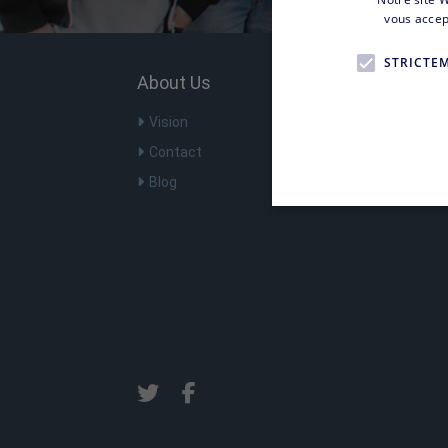
vous accep
STRICTE
About Us
Vision
Contact
Blog
Les cookies strictement néce
comptes. Le site Web ne peut
Fo
Nom
D
SF_Referal
ww
__cflb
Cl
ap
m