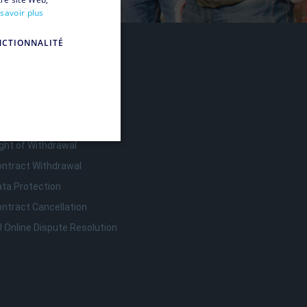
savoir plus
FRENCH
NCTIONNALITÉ
o
lp & Support
print
erms & Conditions
ght of Withdrawal
ontract Withdrawal
ata Protection
ilisateurs et la gestion des
ntract Cancellation
 Online Dispute Resolution
origine.