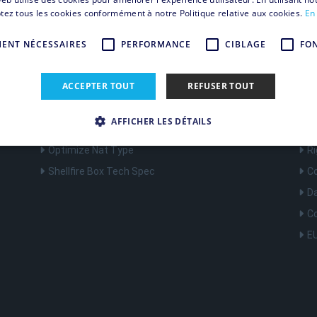
tez tous les cookies conformément à notre Politique relative aux cookies.
En 
MENT NÉCESSAIRES
PERFORMANCE
CIBLAGE
FO
Products
Inf
ACCEPTER TOUT
REFUSER TOUT
Surf anonymously with Shellfire VPN
He
VPN Router
Im
AFFICHER LES DÉTAILS
Register Shellfire Box
T
Optimize Nat Type
Ri
Shellfire Box Tech Spec
C
Strictement nécessaires
Performance
Ciblage
Fonctionnalité
D
ssaires habilitent des fonctionnalités de base du site Web telles que la connexion des ut
 pas être utilisé correctement sans les cookies strictement nécessaires.
Co
urnisseur /
EU
Expiration
Description
omaine
w.shellfire.fr
1 an
Ce cookie est utilisé pour valider fonctionnellement l'
30
oudflare, Inc.
minutes
i2.hcaptcha.com
1 an 1