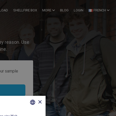
LOAD
SHELLFIRE BOX
MORE
BLOG
LOGIN
FRENCH
ny reason. Use
ine.
 our sample
×
tre site Web,
FRENCH