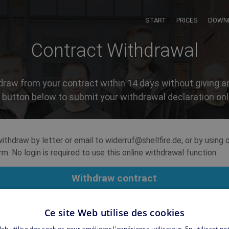
START
PRICES
DOWN
Contract Withdrawal
raw from your contract within 14 days without giving a
 button below to submit your withdrawal declaration onl
ithdraw by letter or email to widerruf@shellfire.de, or by using
m. No login is required to use this online withdrawal function.
Withdraw contract
Ce site Web utilise des cookies
eb utilise des cookies pour améliorer l'expérience utilisateur. En utilisant no